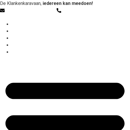
De Klankenkaravaan,
iedereen kan meedoen!
info@klankenkaravaan.nl
06 - 221 09 125
Scholen
Teams & groepen workshops
Zorg
Over
Contact